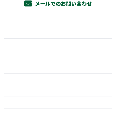
メールでのお問い合わせ
ホーム
業務案内
杉野組の強み
採用情報
仕事を知る
働く環境
よくあるご質問
杉野組について