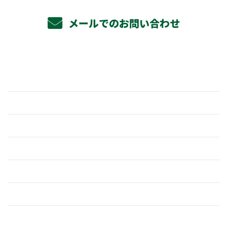
メールでのお問い合わせ
ホーム
業務案内
杉野組の強み
採用情報
仕事を知る
働く環境
よくあるご質問