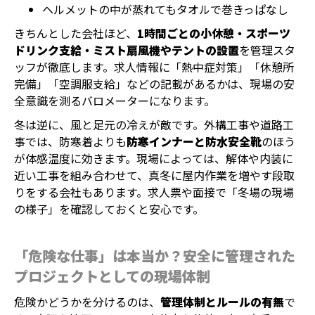
ヘルメットの中が蒸れてもタオルで巻きっぱなし
きちんとした会社ほど、
1時間ごとの小休憩・スポーツ
ドリンク支給・ミスト扇風機やテントの設置
を管理スタ
ッフが徹底します。求人情報に「熱中症対策」「休憩所
完備」「空調服支給」などの記載があるかは、現場の安
全意識を測るバロメーターになります。
冬は逆に、風と足元の冷えが敵です。外構工事や道路工
事では、防寒着よりも
防寒インナーと防水安全靴
のほう
が体感温度に効きます。現場によっては、解体や内装に
近い工事を組み合わせて、真冬に屋内作業を増やす段取
りをする会社もあります。求人票や面接で「冬場の現場
の様子」を確認しておくと安心です。
「危険な仕事」は本当か？安全に管理された
プロジェクトとしての現場体制
危険かどうかを分けるのは、
管理体制とルールの有無
で