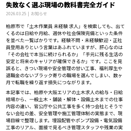
失敗なく選ぶ現場の教科書完全ガイド
2026.03.25
お知らせ
柏原市で「土木作業員 未経験 求人」を検索しても、出て
くるのは日給や月給、週休や社会保険完備といった条件
を並べた一覧ばかりです。経験不問・未経験歓迎・正社
員登用ありという言葉はあふれていますが、肝心なのは
「その会社で本当に続けられるか」「手元に残る生活の
安定と将来のキャリアが確保できるか」です。ここを見
誤ると、きつい現場や安全管理の甘い工事、福利厚生や
退職金のないブラック寄りの職場を選んでしまい、数ヶ
月で転職を繰り返す損失につながります。
本記事では、柏原や大阪エリアの土木求人の給与・日給
相場から、一般土木・舗装・解体・設備土木までの仕事
内容の違い、官公庁や公共工事を多く持つ会社とそうで
ない会社の差、安全管理や施工管理体制の実態まで、現
場目線で整理します。埋設配管やポンプ設備・電気設備
工事のリアル、面接で見るべき管理スタッフや残業の実